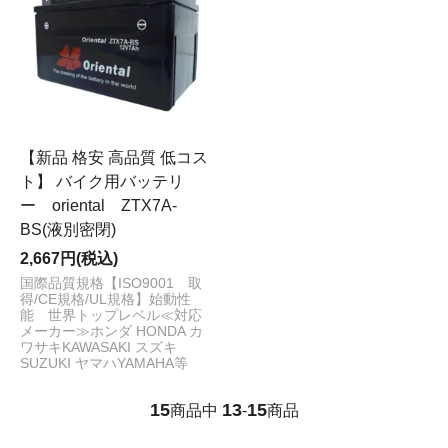
【新品 格安 高品質 低コス
ト】 バイク用バッテリ
ー oriental ZTX7A-
BS(液別密閉)
2,667円(税込)
国際品質規格【ISO9001 取
得/CE規格/UL規格】始動性
能 世界トップレベル≪対応
メーカー≫ホンダ HONDA カ
ワサキKAWASAKI スズキ
SUZUKI ヤマハYAMAHA等
15
13
15
商品中
-
商品