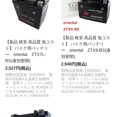
【新品 格安 高品質 低コス
【新品 格安 高品質 低コス
ト】 バイク用バッテリ
ト】 バイク用バッテリ
ー oriental ZTX9-BS(液
ー oriental ZTX7L-
別密閉)
BS(液別密閉)
2,948円(税込)
2,527円(税込)
国際品質規格【ISO9001 取
得/CE規格/UL規格】始動性
国際品質規格【ISO9001 取
能 世界トップレベル≪対応
得/CE規格/UL規格】始動性
メーカー≫ホンダ HONDA カ
能 世界トップレベル≪対応
ワサキKAWASAKI スズキ
メーカー≫ホンダ HONDA カ
SUZUKI ヤマハYAMAHA等
ワサキKAWASAKI スズキ
SUZUKI ヤマハYAMAHA等