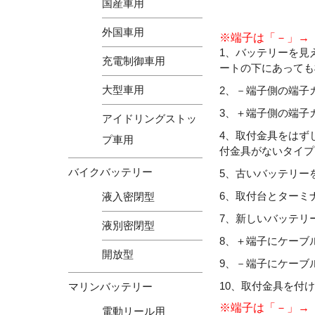
国産車用
外国車用
※端子は「－」→
1、バッテリーを見
充電制御車用
ートの下にあっても
大型車用
2、－端子側の端子
3、＋端子側の端子
アイドリングストッ
4、取付金具をはず
プ車用
付金具がないタイプ
バイクバッテリー
5、古いバッテリー
6、取付台とターミ
液入密閉型
7、新しいバッテリ
液別密閉型
8、＋端子にケーブ
開放型
9、－端子にケーブ
10、取付金具を付
マリンバッテリー
※端子は「－」→
電動リール用