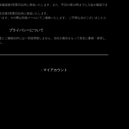
金確認後3営業日以内に発送いたします。また、平日の昼12時までに入金が確認でき
注文後3営業日以内に発送いたします。
います。その際は別途メールにてご連絡いたします。 ご不明な点がございましたら
プライバシーについて
送とご連絡以外には一切使用致しません。当社が責任をもって安全に蓄積・保管し、
ん。
マイアカウント