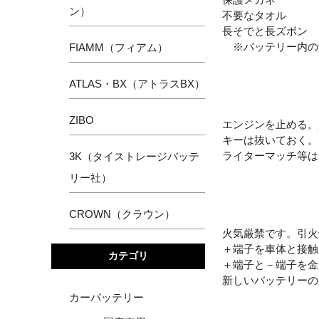
ン）
不要なタオル
長そでと長ズボン
※バッテリー内の
FIAMM（フィアム）
ATLAS・BX（アトラスBX）
ZIBO
エンジンを止める。
キーは抜いておく。
ライターマッチ等は
3K（タイストレージバッテ
リー社）
CROWN（クラウン）
火気厳禁です。引火
＋端子を車体と接触
カテゴリ
＋端子と－端子を金
新しいバッテリーの
カーバッテリー