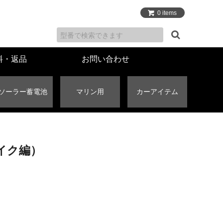
0 items
料・返品
お問い合わせ
ソーラー蓄電池
マリン用
カーアイテム
イク編）