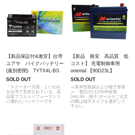
【新品保証付&激安】台湾
【新品 格安 高品質 低
ユアサ バイクバッテリー
コスト】 充電制御車用
(液別密閉) TYTX4L-BS
oriental 【90D23L】
SOLD OUT
SOLD OUT
「スクーター天国」といわれ
≪基本性能値および端子形状
る台湾で支持されている、高
≫・電圧(V):12/5HR容量
品質でコストパフォーマンス
(Ah):56・端子:ポール※ご注文
に優れたバッテリーです。
の際は端子タイプを選択して
下さい。