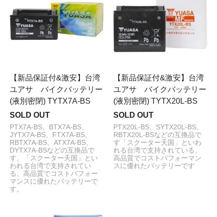
【新品保証付&激安】台湾
【新品保証付&激安】台湾
ユアサ バイクバッテリー
ユアサ バイクバッテリー
(液別密閉) TYTX7A-BS
(液別密閉) TYTX20L-BS
SOLD OUT
SOLD OUT
PTX7A-BS、BTX7A-BS、
PTX20L-BS、SYTX20L-BS、
JYTX7A-BS、FTX7A-BS、
RBTX20L-BSなどの互換品で
RBTX7A-BS、ATX7A-BS、
す「スクーター天国」といわ
DYTX7A-BSなどの互換品で
れる台湾で支持されている、
す。「スクーター天国」とい
高品質でコストパフォーマン
われる台湾で支持されてい
スに優れたバッテリーです
る、高品質でコストパフォー
マンスに優れたバッテリーで
す。