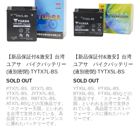
【新品保証付&激安】台湾
【新品保証付&激安】台湾
ユアサ バイクバッテリー
ユアサ バイクバッテリー
(液別密閉) TYTX7L-BS
(液別密閉) TYTX5L-BS
SOLD OUT
SOLD OUT
PTX7L-BS、BTX7L-BS、
YTX5L-BS、PTX5L-BS、
YTX7L-BS、JYTX7L-BS、
BTX5L-BS、FTX5L-BSなどの
FTX7L-BS、RBTX7L-BS、
互換品です。「スクーター天
ATX7L-BSなどの互換品です。
国」といわれる台湾で支持さ
「スクーター天国」といわれ
れている、高品質でコストパ
る台湾で支持されている、高
フォーマンスに優れたバッテ
品質でコストパフォーマンス
リーです。
に優れたバッテリーです。