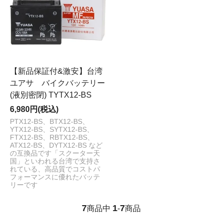
【新品保証付&激安】台湾
ユアサ バイクバッテリー
(液別密閉) TYTX12-BS
6,980円(税込)
PTX12-BS、BTX12-BS、
YTX12-BS、SYTX12-BS、
FTX12-BS、RBTX12-BS、
ATX12-BS、DYTX12-BS など
の互換品です「スクーター天
国」といわれる台湾で支持さ
れている、高品質でコストパ
フォーマンスに優れたバッテ
リーです
7
1
7
商品中
-
商品