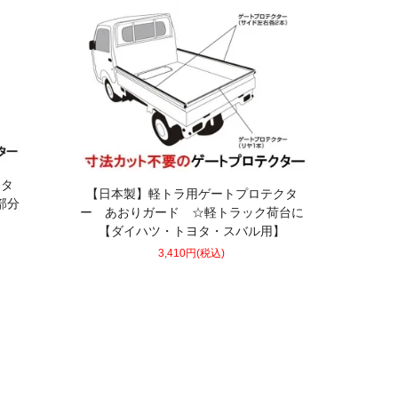
クタ
【日本製】軽トラ用ゲートプロテクタ
部分
ー あおりガード ☆軽トラック荷台に
ス
【ダイハツ・トヨタ・スバル用】
3,410円(税込)