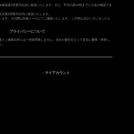
金確認後3営業日以内に発送いたします。また、平日の昼12時までに入金が確認でき
注文後3営業日以内に発送いたします。
います。その際は別途メールにてご連絡いたします。 ご不明な点がございましたら
プライバシーについて
送とご連絡以外には一切使用致しません。当社が責任をもって安全に蓄積・保管し、
ん。
マイアカウント