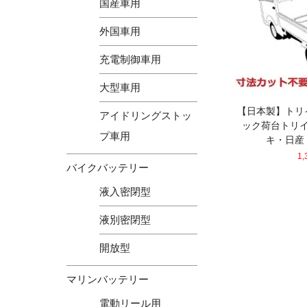
国産車用
外国車用
充電制御車用
大型車用
【日本製】トリ
アイドリングストッ
ック荷台トリ
プ車用
キ・日産
1
バイクバッテリー
液入密閉型
液別密閉型
開放型
マリンバッテリー
電動リール用