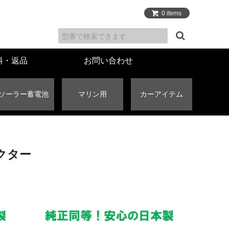
0 items
料・返品
お問い合わせ
ソーラー蓄電池
マリン用
カーアイテム
クター