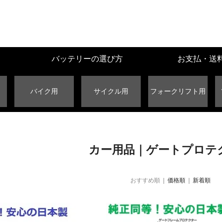
バッテリーの選び方
お支払・送
バイク用
サイクル用
フォークリフト用
カー用品｜ゲートプロテ
おすすめ順 |
価格順
|
新着順