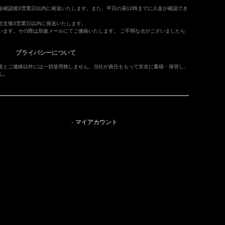
金確認後3営業日以内に発送いたします。また、平日の昼12時までに入金が確認でき
注文後3営業日以内に発送いたします。
います。その際は別途メールにてご連絡いたします。 ご不明な点がございましたら
プライバシーについて
送とご連絡以外には一切使用致しません。当社が責任をもって安全に蓄積・保管し、
ん。
マイアカウント