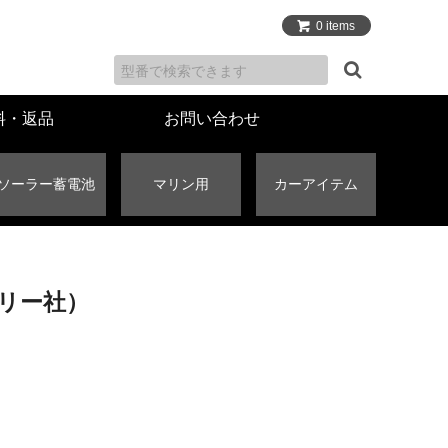
0 items
料・返品
お問い合わせ
ソーラー蓄電池
マリン用
カーアイテム
リー社）