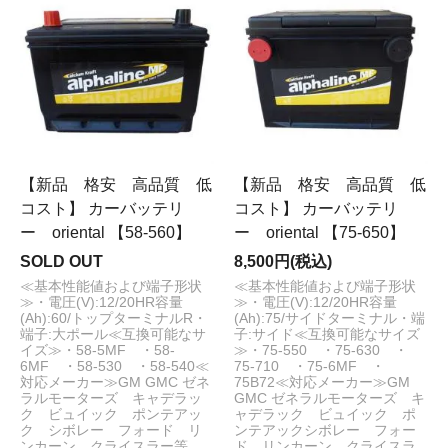
【新品 格安 高品質 低
【新品 格安 高品質 低
コスト】 カーバッテリ
コスト】 カーバッテリ
ー oriental 【58-560】
ー oriental 【75-650】
SOLD OUT
8,500円(税込)
≪基本性能値および端子形状
≪基本性能値および端子形状
≫・電圧(V):12/20HR容量
≫・電圧(V):12/20HR容量
(Ah):60/トップターミナルR・
(Ah):75/サイドターミナル・端
端子:大ポール≪互換可能なサ
子:サイド≪互換可能なサイズ
イズ≫・58-5MF ・58-
≫・75-550 ・75-630 ・
6MF ・58-530 ・58-540≪
75-710 ・75-6MF ・
対応メーカー≫GM GMC ゼネ
75B72≪対応メーカー≫GM
ラルモーターズ キャデラッ
GMC ゼネラルモーターズ キ
ク ビュイック ポンテアッ
ャデラック ビュイック ポ
ク シボレー フォード リ
ンテアックシボレー フォー
ンカーン クライスラー等
ド リンカーン クライスラ