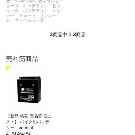
カー≫GM GMC ゼネラルモー
ターズ キャデラック ビュ
イック ポンテアック シボ
レー フォード リンカー
ン クライスラー等
3
1
3
商品中
-
商品
売れ筋商品
【新品 格安 高品質 低コ
スト】 バイク用バッテ
リー oriental
ZTX12AL-A2