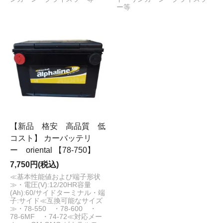
ー等
【新品 格安 高品質 低
コスト】 カーバッテリ
ー oriental 【78-750】
7,750円(税込)
≪基本性能値および端子形状
≫・電圧(V):12/20HR容量
(Ah):60/サイドターミナル・端
子:サイド≪互換可能なサイズ
≫・78-550 ・78-600 ・
78-6MF ・74-72≪対応メー