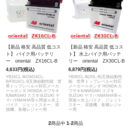
【新品 格安 高品質 低コス
【新品 格安 高品質 低コス
ト】 バイク用バッテリ
ト】 水上バイク用バッテ
ー oriental ZX16CL-B
リー oriental ZX30CL-B
4,633円(税込)
6,879円(税込)
YB16CL-B/GM16CL-
YB30CL-B(30L-B)互換始動性
B/FB16CL-B互換始動性能 世
能 世界トップレベル≪対応
界トップレベル≪対応メーカ
メーカー≫ホンダ HONDA カ
ー≫ホンダ HONDA カワサキ
ワサキKAWASAKI スズキ
KAWASAKI スズキSUZUKI ヤ
SUZUKI ヤマハYAMAHA等≪
マハYAMAHA等≪用途≫水上
用途≫水上バイク、ジェット
バイク、ジェットスキー、溶
スキー、溶接機、各種レジャ
接機、各種レジャー用
ー用
2
1
2
商品中
-
商品