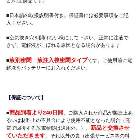
ど)の互換品です。
■日本語の取扱説明書付き。保証書には必要事項をご記
入ください。
■空気抜き穴を開けない様にして下さい。正常に注液で
きず、電解液がこぼれる原因となる場合があります
液別密閉 液注入後密閉タイプ
■
です。ご使用前に電
解液をバッテリーにお入れください。
【保証について】
商品到着より240日間
■
、ご購入された商品が製造上あ
るいは材料上の不具合により使用不能となった場合（充
新品と交換させ
電で回復する放電状態は適用外。）、
ていただきます
。それ以外の責（出張サービス等の料